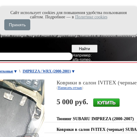
Cайт использует cookies для повышения удобства пользования
и быстро в Max'е
сайтом. Подробнее — в
Политике cookies
8
Владивосток
Принять
7
Москва
купка товара через АВИТО доставку, пишите в любой мессендж
Например:
alfa-romeo
,
егковые
\
IMPREZA / WRX (2000-2001)
Коврики в салон IVITEX (черны
(
Написать отзыв
)
5 000 руб.
Тюнинг SUBARU IMPREZA (2000-2007)
Коврики в салон IVITEX (черные) SU