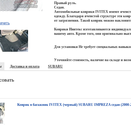
Правый руль.
Седан.
Автомобильные коврики IVITEX имеют ячеистую
одежду. Благодаря ячеистой структуре эти ков
от загрязнения. Такой коврик можно наклонить 
личить
Коврики Ивитекс изготавливаются индивидуаль
вашему авто. Кроме того, они оригинально выгл
Для установки Не требует специальных навыко
Уточняйте стоимость, наличие на складе и воз
ы
Доставка и оплата
SUBARU
совать
Коврик в багажник IVITEX (черный) SUBARU IMPREZA седан (2000-2