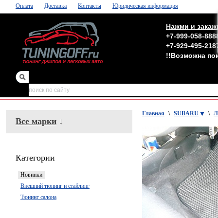
Оплата
Доставка
Контакты
Юридическая информация
Нажми и закаж
+7-999-058-888
+7-929-495-218
!!Возможна по
зеркала
,
обвесы
Главная
\
SUBARU
\
Л
Все марки
↓
Категории
Новинки
Внешний тюнинг и стайлинг
Тюнинг салона