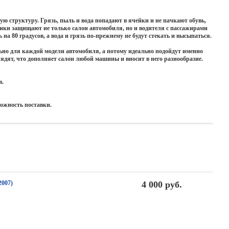
 структуру. Грязь, пыль и вода попадают в ячейки и не пачкают обувь,
рики защищают не только салон автомобиля, но и водителя с пассажирами
на 80 градусов, а вода и грязь по-прежнему не будут стекать и высыпаться.
но для каждой модели автомобиля, а потому идеально подойдут именно
ядят, что дополняет салон любой машины и вносит в него разнообразие.
в.
можность поставки.
007)
4 000 руб.