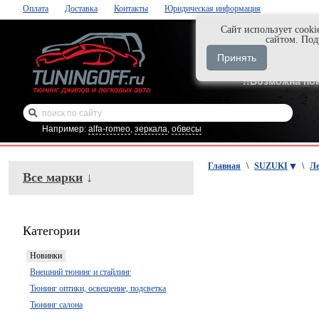
Оплата
Доставка
Контакты
Юридическая информация
Cайт использует cooki
Нажми и закаж
сайтом. По
+7-999-058-888
Принять
+7-929-495-218
!!Возможна по
Например:
alfa-romeo
,
зеркала
,
обвесы
Главная
\
SUZUKI
\
Ле
Все марки
↓
Категории
Новинки
Внешний тюнинг и стайлинг
Тюнинг оптики, освещение, подсветка
Тюнинг салона