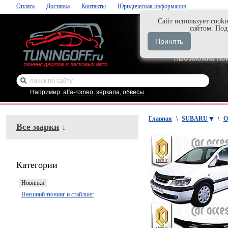
Оплата
Доставка
Контакты
Юридическая информация
Cайт использует cooki
Нажми и закаж
сайтом. По
+7-999-058-888
Принять
+7-929-495-218
!!Возможна по
Например:
alfa-romeo
,
зеркала
,
обвесы
Главная
\
SUBARU
\
О
Все марки
↓
Категории
Новинки
Внешний тюнинг и стайлинг