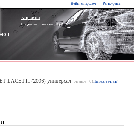
Войти с паролем
Регистрация
Корзина
Продуктов 0 на сумму 0 руб.
ер!!
ET LACETTI (2006) универсал
отзывов - 0 (
Написать отзыв
)
TI