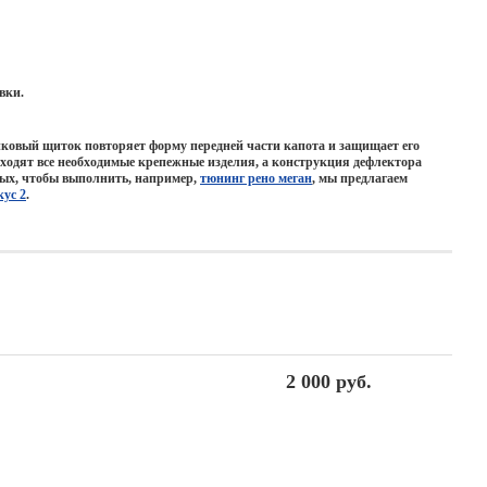
вки.
тиковый щиток повторяет форму передней части капота и защищает его
ходят все необходимые крепежные изделия, а конструкция дефлектора
имых, чтобы выполнить, например,
тюнинг рено меган
, мы предлагаем
ус 2
.
2 000 руб.