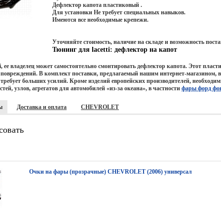
Дефлектор капота пластиковый .
Для установки Не требует специальных навыков.
Имеются все необходимые крепежи.
Уточняйте стоимость, наличие на складе и возможность поста
Тюнинг для lacetti: дефлектор на капот
i
, ее владелец может самостоятельно смонтировать дефлектор капота. Этот плас
 повреждений. В комплект поставки, предлагаемый нашим интернет-магазином, в
не требует больших усилий. Кроме изделий европейских производителей, необход
ей, узлов, агрегатов для автомобилей «из-за океана», в частности
фары форд фок
ы
Доставка и оплата
CHEVROLET
совать
Очки на фары (прозрачные) CHEVROLET (2006) универсал