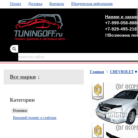
Оплата
Доставка
Контакты
Юридическая информация
Нажми и закаж
+7-999-058-888
+7-929-495-218
!!Возможна по
зеркала
,
обвесы
Главная
\
CHEVROLET
Все марки
↓
Категории
Новинки
Внешний тюнинг и стайлинг