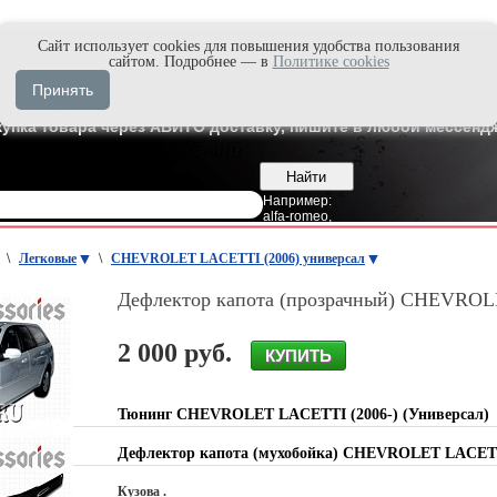
Cайт использует cookies для повышения удобства пользования
и быстро в Max'е
сайтом. Подробнее — в
Политике cookies
8
Владивосток
Принять
7
Москва
купка товара через АВИТО доставку, пишите в любой мессендж
Например:
alfa-romeo
,
\
Легковые
\
CHEVROLET LACETTI (2006) универсал
Дефлектор капота (прозрачный) CHEVROL
2 000 руб.
Тюнинг CHEVROLET LACETTI (2006-) (Универсал)
Дефлектор капота (мухобойка) CHEVROLET LACET
Кузова .