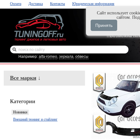
Оплата
Доставка
Контакты
Юридическая информация
Cайт использует cooki
Нажми и закаж
сайтом. По
+7-999-058-888
Принять
+7-929-495-218
!!Возможна по
Например:
alfa-romeo
,
зеркала
,
обвесы
Все марки
↓
Категории
Новинки
Внешний тюнинг и стайлинг