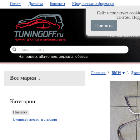
Оплата
Доставка
Контакты
Юридическая информация
Cайт использует cooki
Нажми и закаж
сайтом. По
+7-999-058-888
Принять
+7-929-495-218
!!Возможна по
Например:
alfa-romeo
,
зеркала
,
обвесы
Главная
\
BMW
\
Джип
Все марки
↓
Категории
Новинки
Внешний тюнинг и стайлинг