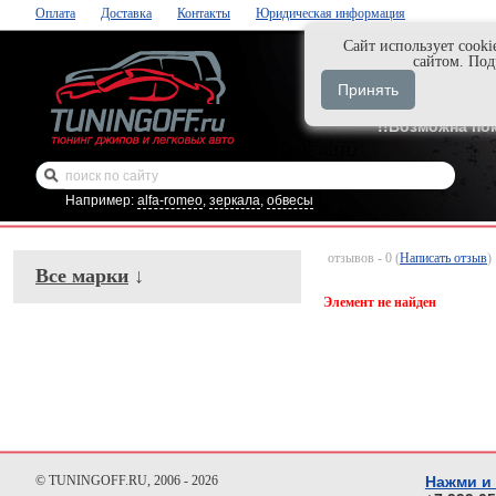
Оплата
Доставка
Контакты
Юридическая информация
Cайт использует cooki
Нажми и закаж
сайтом. По
+7-999-058-888
Принять
+7-929-495-218
!!Возможна по
Например:
alfa-romeo
,
зеркала
,
обвесы
отзывов - 0 (
Написать отзыв
)
Все марки
↓
Элемент не найден
© TUNINGOFF.RU, 2006 - 2026
Нажми и