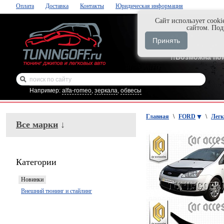
Оплата
Доставка
Контакты
Юридическая информация
Cайт использует cooki
Нажми и закаж
сайтом. По
+7-999-058-888
Принять
+7-929-495-218
!!Возможна по
Например:
alfa-romeo
,
зеркала
,
обвесы
Главная
\
FORD
\
Легк
Все марки
↓
Категории
Новинки
Внешний тюнинг и стайлинг