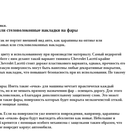
вки.
 или стеловолоконные накладки на фары
так не портит внешний вид авто, как царапины на оптике или
ковых или стекловолоконных накладок.
 цвету и использованному при производстве материалу. Самый недорогой
боте с ним делают такой вариант
тюнинга Chevrolet Lacetti
крайне
evrolet Lacetti
стоит дороже пластикового варианта, однако, прочность его
а такую поверхность могут быть нанесены любые декоративные покрытия,
ых накладок, что повышает безопасность при их использовании. По такому
 фары. Иметь такие «очки» для машины мечтает практически каждый
ь, но и не мешать прямому назначению фар – освещать дорогу. Для этого
стекловолокно, а благодаря дополнительному защитному слою. Это может
и такие фары, поверхность которых будет покрыта мелкоячеистой сеткой.
лее мощные лампы.
ов. Если на поверхности уже имеются повреждения, например, царапины
ки «очков» фары будут выглядеть абсолютно как новые. Небольшие и
i
крепится с помощью особого механизма с защелками таким образом, что
не повредит корпус автомобиля.