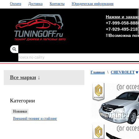
Оплата
Доставка
Контакты
Юридическая информация
Нажми и закаж
+7-999-058-888
+7-929-495-218
!!Возможна по
зеркала
,
обвесы
Главная
\
CHEVROLET
Все марки
↓
Категории
Новинки
Внешний тюнинг и стайлинг