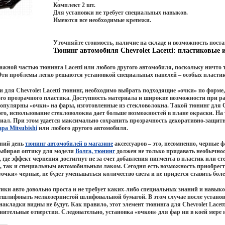
Комплект 2 шт.
Для установки не требует специальных навыков.
Имеются все необходимые крепежи.
Уточняйте стоимость, наличие на складе и возможность поста
Тюнинг автомобиля Chevrolet Lacetti: пластиковые
важной частью
тюнинга Lacetti
или любого другого автомобиля, поскольку ничто 
Эти проблемы легко решаются установкой специальных панелей – особых пласти
ти для
Chevrolet Lacetti тюнинг
, необходимо выбрать подходящие «очки» по форме,
го прозрачного пластика. Доступность материала и широкие возможности при ра
опулярны «очки» на фары, изготовленные из стекловолокна. Такой
тюнинг для Ch
го, использование стекловолокна дает больше возможностей в плане окраски. Н
иал. При этом удается максимально сохранить прозрачность декоративно-защитн
ара Mitsubishi
или любого другого автомобиля.
ний день
тюнинг автомобилей в магазине
аксессуаров – это, несомненно, черные
выбирая оптику для модели
Волга, тюнинг
должен не только придавать необычност
 где эффект чернения достигнут не за счет добавления пигмента в пластик или 
 так и специальным автомобильным лаком. Сегодня есть возможность приобрест
 «очки» черные, не будет уменьшаться количество света и не придется ставить бо
ики авто довольно проста и не требует каких-либо специальных знаний и навык
тшлифовать мелкозернистой шлифовальной бумагой. В этом случае после установ
накладки видны не будут. Как правило, этот элемент
тюнинга для Chevrolet Lacett
лнительные отверстия. Следовательно, установка «очков» для фар ни в коей мере 