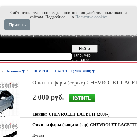
Cайт использует cookies для повышения удобства пользования
и быстро в Max'е
сайтом. Подробнее — в
Политике cookies
8
Владивосток
Принять
7
Москва
купка товара через АВИТО доставку, пишите в любой мессендж
Например:
alfa-romeo
,
\
Легковые
\
CHEVROLET LACETTI (2002-2008)
Очки на фары (серые) CHEVROLET LACET
2 000 руб.
Тюнинг CHEVROLET LACETTI (2006-)
Очки на фары (защита фар) CHEVROLET LACETTI
Кузова