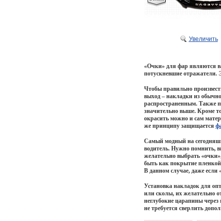
Увеличить
«Очки» для фар являются 
потускневшие отражатели. 
Чтобы правильно произвес
выход – накладки из обычно
распространенным. Также п
значительно выше. Кроме то
окрасить можно и сам матер
же принципу защищается
ф
Самый модный на сегодняш
водитель. Нужно помнить, 
желательно выбрать «очки»,
быть как покрытие пленкой,
В данном случае, даже если
Установка накладок для опт
или сколы, их желательно о
неглубокие царапины через 
не требуется сверлить допо