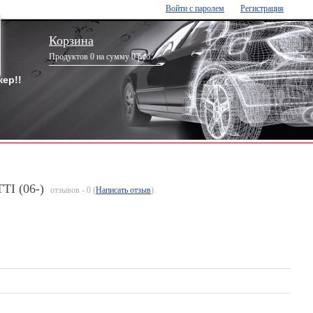
Войти с паролем
Регистрация
Корзина
Продуктов 0 на сумму 0 руб.
ер!!
TI (06-)
отзывов - 0 (
Написать отзыв
)