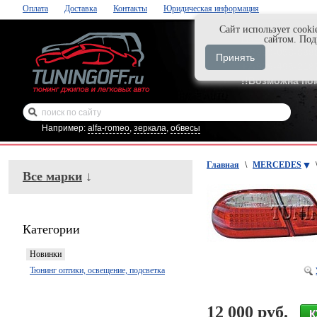
Оплата
Доставка
Контакты
Юридическая информация
Cайт использует cooki
Нажми и закаж
сайтом. По
+7-999-058-888
Принять
+7-929-495-218
!!Возможна по
Например:
alfa-romeo
,
зеркала
,
обвесы
Главная
\
MERCEDES
Все марки
↓
Категории
Новинки
Тюнинг оптики, освещение, подсветка
12 000 руб.