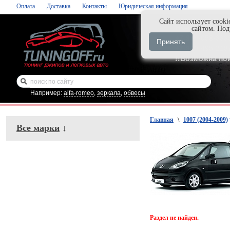
Оплата
Доставка
Контакты
Юридическая информация
Cайт использует cooki
Нажми и закаж
сайтом. По
+7-999-058-888
Принять
+7-929-495-218
!!Возможна по
Например:
alfa-romeo
,
зеркала
,
обвесы
Главная
\
1007 (2004-2009)
Все марки
↓
Раздел не найден.