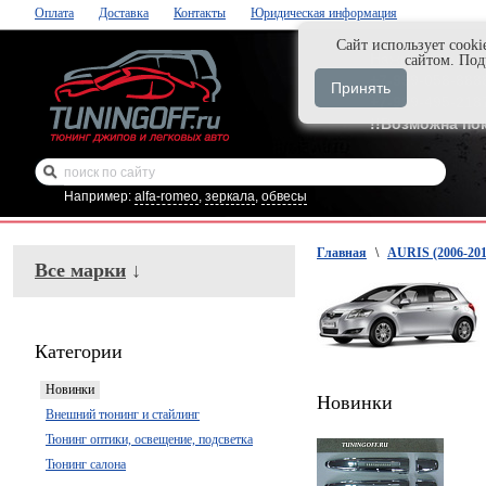
Оплата
Доставка
Контакты
Юридическая информация
Cайт использует cooki
Нажми и закаж
сайтом. По
+7-999-058-888
Принять
+7-929-495-218
!!Возможна по
Например:
alfa-romeo
,
зеркала
,
обвесы
Главная
\
AURIS (2006-201
Все марки
↓
Категории
Новинки
Новинки
Внешний тюнинг и стайлинг
Тюнинг оптики, освещение, подсветка
Тюнинг салона