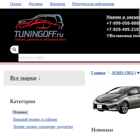
Оплата
Доставка
Контакты
Юридическая информация
Нажми и закаж
+7-999-058-888
+7-929-495-218
!!Возможна по
зеркала
,
обвесы
Главная
\
AURIS (2012-)
Все марки
↓
Категории
Новинки
Внешний тюнинг и стайлинг
Тюнинг оптики, освещение, подсветка
Новинки