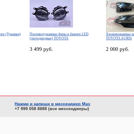
ер (Туманки)
Противотуманные фары в бампер LED
Хромированные на
(светодиодные) TOYOTA
TOYOTA AURIS
3 499 руб.
2 000 руб.
Нажми и напиши в мессенджер Max
+7 999 058 8888 (все мессенджеры)