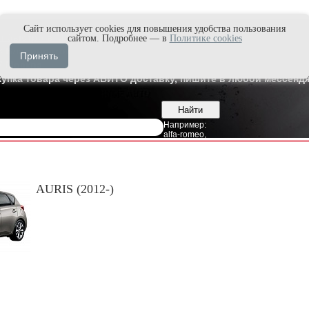
Cайт использует cookies для повышения удобства пользования
и быстро в Max'е
сайтом. Подробнее — в
Политике cookies
8
Владивосток
Принять
7
Москва
купка товара через АВИТО доставку, пишите в любой мессендж
Например:
alfa-romeo
,
AURIS (2012-)