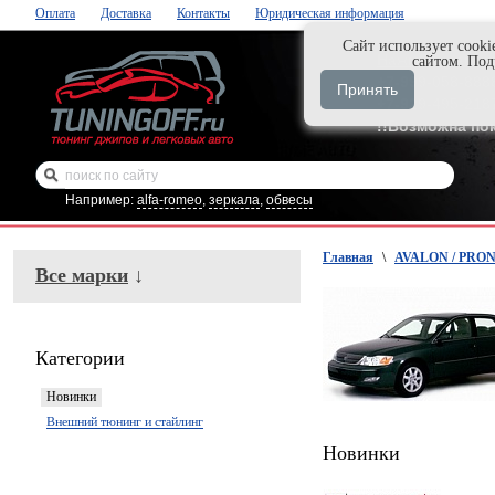
Оплата
Доставка
Контакты
Юридическая информация
Cайт использует cooki
Нажми и закаж
сайтом. По
+7-999-058-888
Принять
+7-929-495-218
!!Возможна по
Например:
alfa-romeo
,
зеркала
,
обвесы
Главная
\
AVALON / PRONA
Все марки
↓
Категории
Новинки
Внешний тюнинг и стайлинг
Новинки