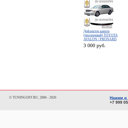
Дефлектор капота
(прозрачный) TOYOTA
AVALON / PRONARD
(1999-2004)
3 000 руб.
© TUNINGOFF.RU, 2006 - 2026
Нажми и
+7 999 0