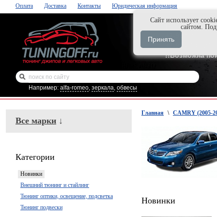
Оплата
Доставка
Контакты
Юридическая информация
Cайт использует cooki
Нажми и закаж
сайтом. По
+7-999-058-888
Принять
+7-929-495-218
!!Возможна по
Например:
alfa-romeo
,
зеркала
,
обвесы
Главная
\
CAMRY (2005-20
Все марки
↓
Категории
Новинки
Внешний тюнинг и стайлинг
Тюнинг оптики, освещение, подсветка
Новинки
Тюнинг подвески