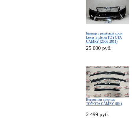
Бампер с решёткой хром
Lexus Style на TOYOTA
CAMRY (2006-2011)
25 000 руб.
Ветровики дверные
TOYOTA CAMRY (06-)
2 499 руб.