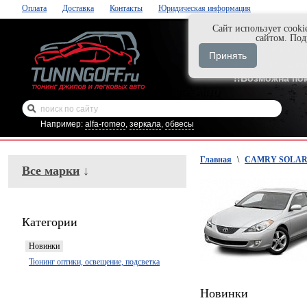
Оплата
Доставка
Контакты
Юридическая информация
Cайт использует cooki
Нажми и закаж
сайтом. По
+7-999-058-888
Принять
+7-929-495-218
!!Возможна по
Например:
alfa-romeo
,
зеркала
,
обвесы
Главная
\
CAMRY SOLARA 
Все марки
↓
Категории
Новинки
Тюнинг оптики, освещение, подсветка
Новинки