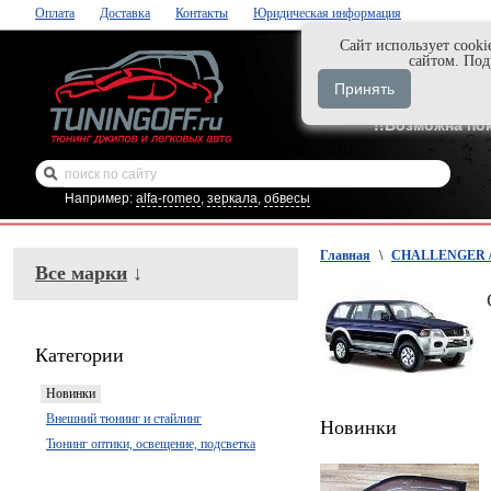
Оплата
Доставка
Контакты
Юридическая информация
Cайт использует cooki
Нажми и закаж
сайтом. По
+7-999-058-888
Принять
+7-929-495-218
!!Возможна по
Например:
alfa-romeo
,
зеркала
,
обвесы
Главная
\
CHALLENGER /
Все марки
↓
Категории
Новинки
Внешний тюнинг и стайлинг
Новинки
Тюнинг оптики, освещение, подсветка