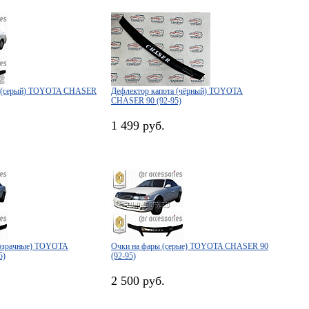
а (серый) TOYOTA CHASER
Дефлектор капота (чёрный) TOYOTA
CHASER 90 (92-95)
1 499 руб.
розрачные) TOYOTA
Очки на фары (серые) TOYOTA CHASER 90
5)
(92-95)
2 500 руб.