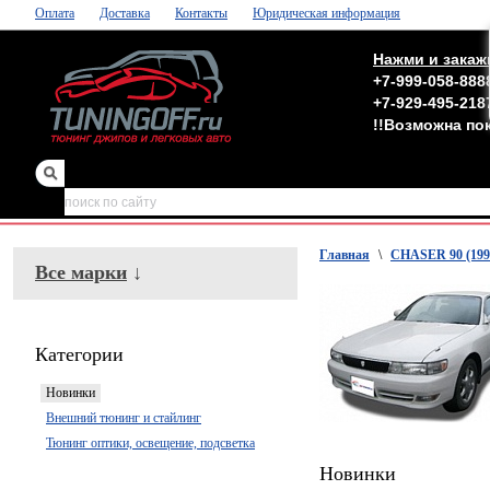
Оплата
Доставка
Контакты
Юридическая информация
Нажми и закаж
+7-999-058-888
+7-929-495-218
!!Возможна по
зеркала
,
обвесы
Главная
\
CHASER 90 (199
Все марки
↓
Категории
Новинки
Внешний тюнинг и стайлинг
Тюнинг оптики, освещение, подсветка
Новинки