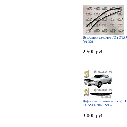
Ветровики дверные TOYOTA
(92-95)
2 500 руб.
Дефлектор капота (чёрный) 
CHASER 90 (92-95)
3 000 руб.