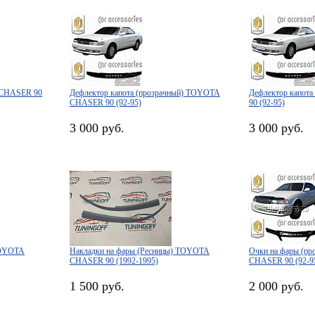
 CHASER 90
Дефлектор капота (прозрачный) TOYOTA
Дефлектор капот
CHASER 90 (92-95)
90 (92-95)
3 000 руб.
3 000 руб.
TOYOTA
Накладки на фары (Ресницы) TOYOTA
Очки на фары (п
CHASER 90 (1992-1995)
CHASER 90 (92-9
1 500 руб.
2 000 руб.