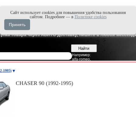
Cайт использует cookies для повышения удобства пользования
и быстро в Max'е
сайтом. Подробнее — в
Политике cookies
8
Владивосток
Принять
7
Москва
купка товара через АВИТО доставку, пишите в любой мессендж
Например:
alfa-romeo
,
2-1995)
CHASER 90 (1992-1995)