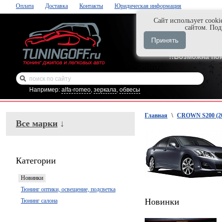
Оплата
Доставка
Контакты
Юридическая информация
Cайт использует cooki
Нажми и закаж
сайтом. По
+7-999-058-888
Принять
+7-929-495-218
!!Возможна по
Например:
alfa-romeo
,
зеркала
,
обвесы
Главная
\
CROWN S200 (20
Все марки
↓
Категории
Новинки
Тюнинг оптики, освещение, подсветка
Новинки
Тюнинг салона