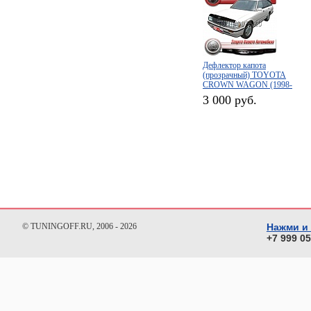
Дефлектор капота
(прозрачный) TOYOTA
CROWN WAGON (1998-
1999)
3 000 руб.
© TUNINGOFF.RU, 2006 - 2026
Нажми и
+7 999 0