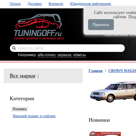
Оплата
Доставка
Контакты
Юридическая информация
Cайт использует cooki
Нажми и закаж
сайтом. По
+7-999-058-888
Принять
+7-929-495-218
!!Возможна по
Например:
alfa-romeo
,
зеркала
,
обвесы
Главная
\
CROWN WAGON 
Все марки
↓
Категории
Новинки
Внешний тюнинг и стайлинг
Новинки