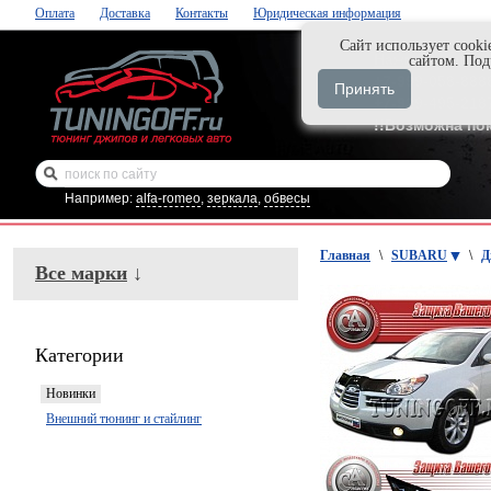
Оплата
Доставка
Контакты
Юридическая информация
Cайт использует cooki
Нажми и закаж
сайтом. По
+7-999-058-888
Принять
+7-929-495-218
!!Возможна по
Например:
alfa-romeo
,
зеркала
,
обвесы
Главная
\
SUBARU
\
Д
Все марки
↓
Категории
Новинки
Внешний тюнинг и стайлинг