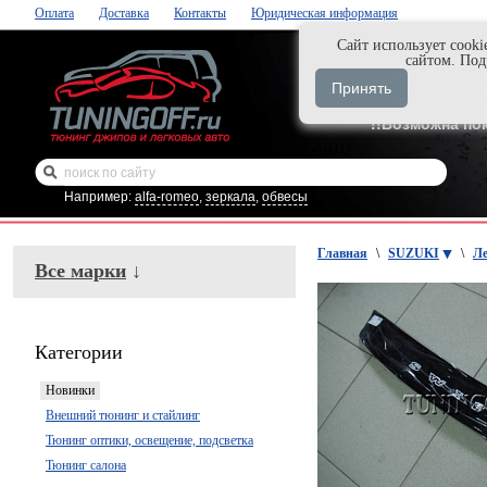
Оплата
Доставка
Контакты
Юридическая информация
Cайт использует cooki
Нажми и закаж
сайтом. По
+7-999-058-888
Принять
+7-929-495-218
!!Возможна по
Например:
alfa-romeo
,
зеркала
,
обвесы
Главная
\
SUZUKI
\
Ле
Все марки
↓
Категории
Новинки
Внешний тюнинг и стайлинг
Тюнинг оптики, освещение, подсветка
Тюнинг салона