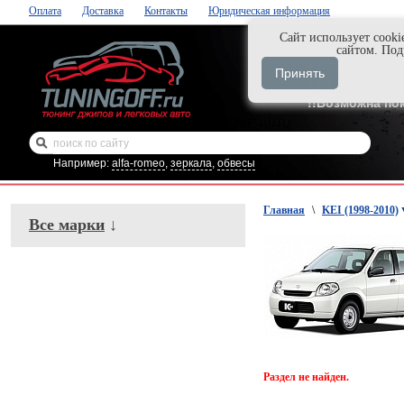
Оплата
Доставка
Контакты
Юридическая информация
Cайт использует cooki
Нажми и закаж
сайтом. По
+7-999-058-888
Принять
+7-929-495-218
!!Возможна по
Например:
alfa-romeo
,
зеркала
,
обвесы
Главная
\
KEI (1998-2010)
Все марки
↓
Раздел не найден.