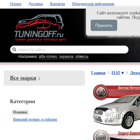
Оплата
Доставка
Контакты
Юридическая информация
Cайт использует cooki
Нажми и закаж
сайтом. По
+7-999-058-888
Принять
+7-929-495-218
!!Возможна по
Например:
alfa-romeo
,
зеркала
,
обвесы
Главная
\
FIAT
\
Легк
Все марки
↓
Категории
Новинки
Внешний тюнинг и стайлинг