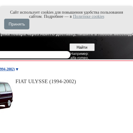
Cайт использует cookies для повышения удобства пользования
и быстро в Max'е
сайтом. Подробнее — в
Политике cookies
8
Владивосток
Принять
7
Москва
купка товара через АВИТО доставку, пишите в любой мессендж
Например:
alfa-romeo
,
994-2002)
FIAT ULYSSE (1994-2002)