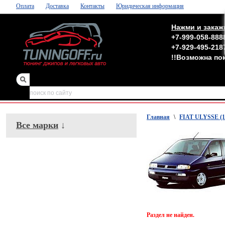
Оплата
Доставка
Контакты
Юридическая информация
Нажми и закаж
+7-999-058-888
+7-929-495-218
!!Возможна по
зеркала
,
обвесы
Главная
\
FIAT ULYSSE (1
Все марки
↓
Раздел не найден.