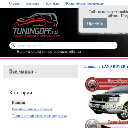
Оплата
Доставка
Контакты
Юридическая информация
Cайт использует cooki
Нажми и закаж
сайтом. По
+7-999-058-888
Принять
+7-929-495-218
!!Возможна по
Например:
alfa-romeo
,
зеркала
,
обвесы
Главная
\
LAND ROVER
Все марки
↓
Категории
Новинки
Внешний тюнинг и стайлинг
Тюнинг оптики, освещение, подсветка