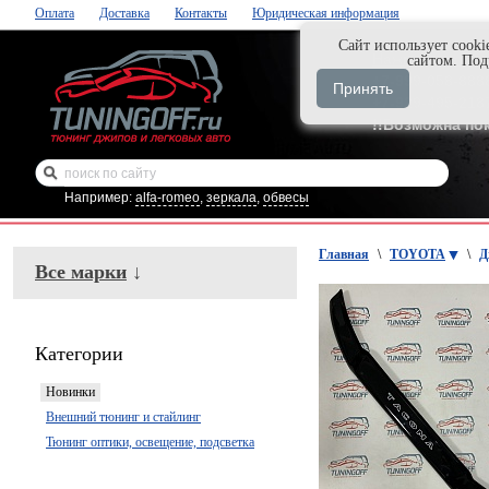
Оплата
Доставка
Контакты
Юридическая информация
Cайт использует cooki
Нажми и закаж
сайтом. По
+7-999-058-888
Принять
+7-929-495-218
!!Возможна по
Например:
alfa-romeo
,
зеркала
,
обвесы
Главная
\
TOYOTA
\
Д
Все марки
↓
Категории
Новинки
Внешний тюнинг и стайлинг
Тюнинг оптики, освещение, подсветка