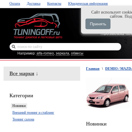
Оплата
Доставка
Контакты
Юридическая информация
Cайт использует cooki
Нажми и закаж
сайтом. По
+7-999-058-888
Принять
+7-929-495-218
!!Возможна по
Например:
alfa-romeo
,
зеркала
,
обвесы
Главная
\
DEMIO / MAZDA 
Все марки
↓
Категории
Новинки
Внешний тюнинг и стайлинг
Тюнинг салона
Новинки