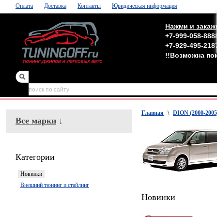
Оплата
Доставка
Контакты
Юридическая информация
Нажми и закаж
+7-999-058-888
+7-929-495-218
!!Возможна по
зеркала
,
обвесы
Главная
\
DION (2000-2005
Все марки
↓
Категории
Новинки
Внешний тюнинг и стайлинг
Новинки