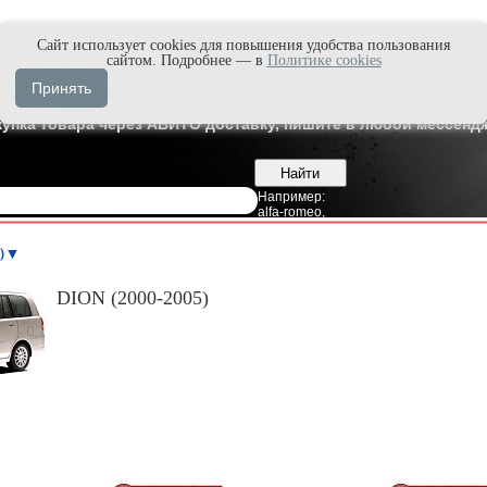
Cайт использует cookies для повышения удобства пользования
и быстро в Max'е
сайтом. Подробнее — в
Политике cookies
8
Владивосток
Принять
7
Москва
купка товара через АВИТО доставку, пишите в любой мессендж
Например:
alfa-romeo
,
)
DION (2000-2005)