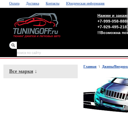
Оплата
Доставка
Контакты
Юридическая информация
Нажми и закаж
+7-999-058-888
+7-929-495-218
!!Возможна по
зеркала
,
обвесы
Главная
\
Джипы/Внедоро
Все марки
↓