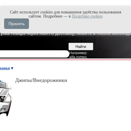
Cайт использует cookies для повышения удобства пользования
и быстро в Max'е
сайтом. Подробнее — в
Политике cookies
8
Владивосток
Принять
7
Москва
купка товара через АВИТО доставку, пишите в любой мессендж
Например:
alfa-romeo
,
жники
Джипы/Внедорожники