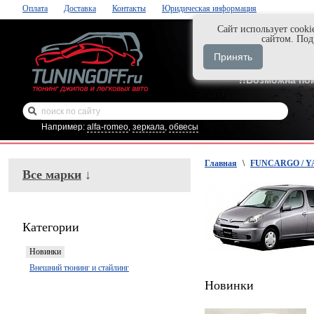
Оплата
Доставка
Контакты
Юридическая информация
Cайт использует cooki
Нажми и закаж
сайтом. По
+7-999-058-888
Принять
+7-929-495-218
!!Возможна по
Например:
alfa-romeo
,
зеркала
,
обвесы
Главная
\
FUNCARGO / YA
Все марки
↓
Категории
Новинки
Внешний тюнинг и стайлинг
Новинки