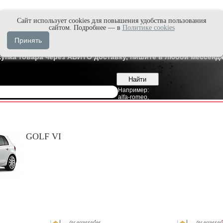
Cайт использует cookies для повышения удобства пользования
и быстро в Max'е
сайтом. Подробнее — в
Политике cookies
8
Владивосток
Принять
7
Москва
купка товара через АВИТО доставку, пишите в любой мессендж
Например:
alfa-romeo
,
GOLF VI