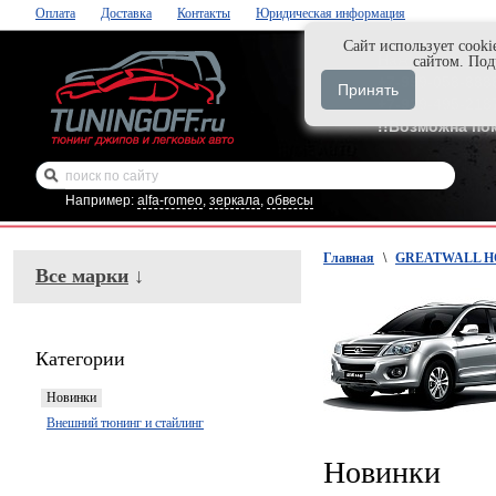
Оплата
Доставка
Контакты
Юридическая информация
Cайт использует cooki
Нажми и закаж
сайтом. По
+7-999-058-888
Принять
+7-929-495-218
!!Возможна по
Например:
alfa-romeo
,
зеркала
,
обвесы
Главная
\
GREATWALL H
Все марки
↓
Категории
Новинки
Внешний тюнинг и стайлинг
Новинки