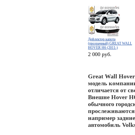
Дефлектор капота
(прозрачный) GREAT WALL
HOVER H6 (2011-)
2 000 руб.
Great Wall Hove
модель компании
отличается от с
Внешне Hover H6
обычного городс
прослеживаются 
например задни
автомобиль Volk