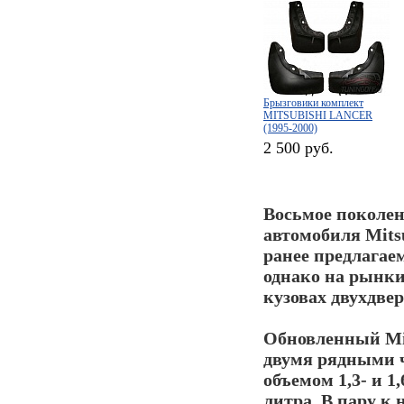
Брызговики комплект
MITSUBISHI LANCER
(1995-2000)
2 500 руб.
Восьмое поколен
автомобиля
Mits
ранее предлагае
однако на рынки
кузовах двухдве
Обновленный
Mi
двумя рядными 
объемом 1,3- и 1
литра. В пару к