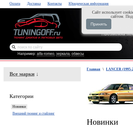
Оплата
Доставка
Контакты
Юридическая информация
Cайт использует cooki
Нажми и закаж
сайтом. По
+7-999-058-888
Принять
+7-929-495-218
!!Возможна по
Например:
alfa-romeo
,
зеркала
,
обвесы
Главная
\
LANCER (1995-2
Все марки
↓
Категории
Новинки
Внешний тюнинг и стайлинг
Новинки