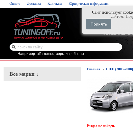
Оплата
Доставка
Контакты
Юридическая информация
Cайт использует cooki
Нажми и закаж
сайтом. По
+7-999-058-888
Принять
+7-929-495-218
!!Возможна по
Например:
alfa-romeo
,
зеркала
,
обвесы
Главная
\
LIFE (2003-2008)
Все марки
↓
Раздел не найден.