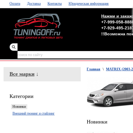
Оплата
Доставка
Контакты
Юридическая информация
Нажми и закаж
+7-999-058-888
+7-929-495-218
!!Возможна по
зеркала
,
обвесы
Главная
\
MATRIX (2003-2
Все марки
↓
Категории
Новинки
Внешний тюнинг и стайлинг
Новинки