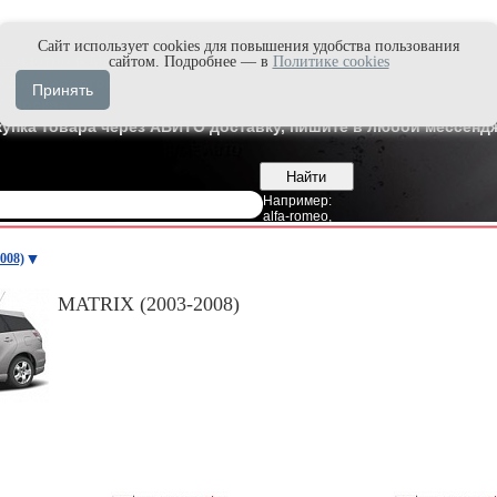
Cайт использует cookies для повышения удобства пользования
и быстро в Max'е
сайтом. Подробнее — в
Политике cookies
8
Владивосток
Принять
7
Москва
купка товара через АВИТО доставку, пишите в любой мессендж
Например:
alfa-romeo
,
008)
MATRIX (2003-2008)