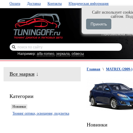
Оплата
Доставка
Контакты
Юридическая информация
Cайт использует cooki
Нажми и закаж
сайтом. По
+7-999-058-888
Принять
+7-929-495-218
!!Возможна по
Например:
alfa-romeo
,
зеркала
,
обвесы
Главная
\
MATRIX (2009-)
Все марки
↓
Категории
Новинки
Тюнинг оптики, освещение, подсветка
Новинки