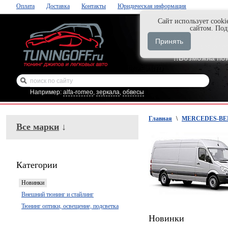
Оплата
Доставка
Контакты
Юридическая информация
Cайт использует cooki
Нажми и закаж
сайтом. По
+7-999-058-888
Принять
+7-929-495-218
!!Возможна по
Например:
alfa-romeo
,
зеркала
,
обвесы
Главная
\
MERCEDES-BEN
Все марки
↓
Категории
Новинки
Внешний тюнинг и стайлинг
Тюнинг оптики, освещение, подсветка
Новинки