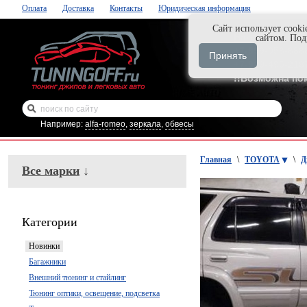
Оплата
Доставка
Контакты
Юридическая информация
Cайт использует cooki
Нажми и закаж
сайтом. По
+7-999-058-888
Принять
+7-929-495-218
!!Возможна по
Например:
alfa-romeo
,
зеркала
,
обвесы
Главная
\
TOYOTA
\
Д
Все марки
↓
Категории
Новинки
Багажники
Внешний тюнинг и стайлинг
Тюнинг оптики, освещение, подсветка