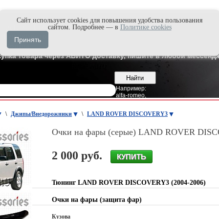
Cайт использует cookies для повышения удобства пользования
и быстро в Max'е
сайтом. Подробнее — в
Политике cookies
8
Владивосток
Принять
7
Москва
купка товара через АВИТО доставку, пишите в любой мессендж
Например:
alfa-romeo
,
\
Джипы/Внедорожники
\
LAND ROVER DISCOVERY3
Очки на фары (серые) LAND ROVER DISC
2 000 руб.
Тюнинг LAND ROVER DISCOVERY3 (2004-2006)
Очки на фары (защита фар)
Кузова