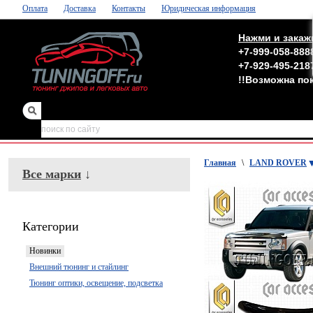
Оплата
Доставка
Контакты
Юридическая информация
Нажми и закаж
+7-999-058-888
+7-929-495-218
!!Возможна по
зеркала
,
обвесы
Главная
\
LAND ROVER
Все марки
↓
Категории
Новинки
Внешний тюнинг и стайлинг
Тюнинг оптики, освещение, подсветка