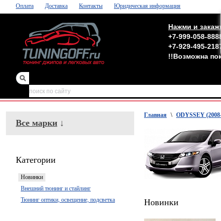
Оплата
Доставка
Контакты
Юридическая информация
Нажми и закаж
+7-999-058-888
+7-929-495-218
!!Возможна по
зеркала
,
обвесы
Главная
\
ODYSSEY (2008-
Все марки
↓
Категории
Новинки
Внешний тюнинг и стайлинг
Тюнинг оптики, освещение, подсветка
Новинки