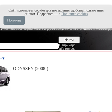
Cайт использует cookies для повышения удобства пользования
и быстро в Max'е
сайтом. Подробнее — в
Политике cookies
8
Владивосток
Принять
7
Москва
купка товара через АВИТО доставку, пишите в любой мессендж
Например:
alfa-romeo
,
)
ODYSSEY (2008-)