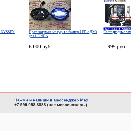
 ODYSSEY
Противотуманные фары в бампер LED с ДХО
Светодиодные ла
для HONDA
6 000 руб.
1 999 руб.
Нажми и напиши в мессенджер Max
+7 999 058 8888 (все мессенджеры)