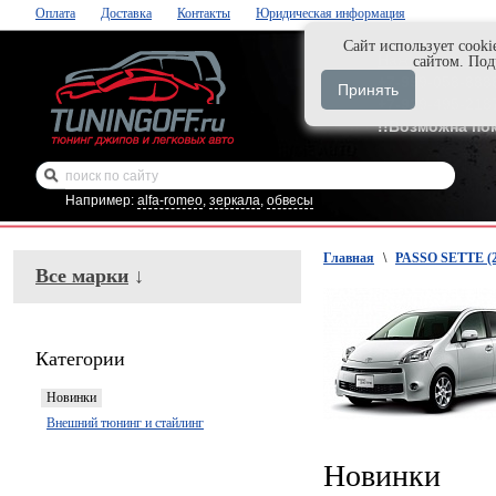
Оплата
Доставка
Контакты
Юридическая информация
Cайт использует cooki
Нажми и закаж
сайтом. По
+7-999-058-888
Принять
+7-929-495-218
!!Возможна по
Например:
alfa-romeo
,
зеркала
,
обвесы
Главная
\
PASSO SETTE (2
Все марки
↓
Категории
Новинки
Внешний тюнинг и стайлинг
Новинки