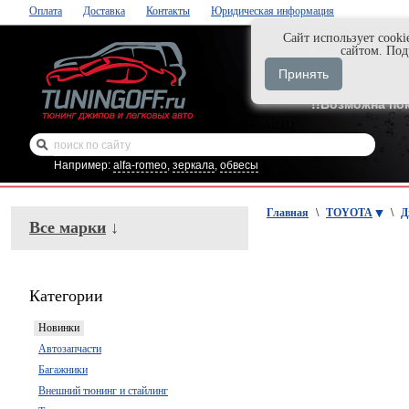
Оплата
Доставка
Контакты
Юридическая информация
Cайт использует cooki
Нажми и закаж
сайтом. По
+7-999-058-888
Принять
+7-929-495-218
!!Возможна по
Например:
alfa-romeo
,
зеркала
,
обвесы
Главная
\
TOYOTA
\
Д
Все марки
↓
Категории
Новинки
Автозапчасти
Багажники
Внешний тюнинг и стайлинг