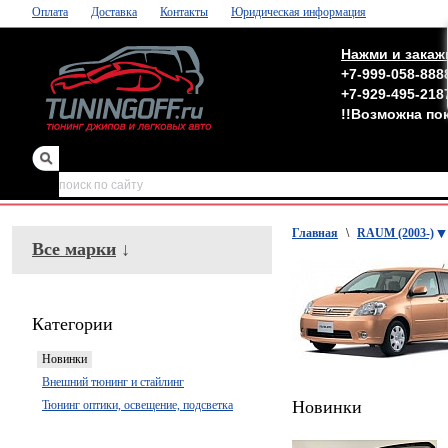
Оплата
Доставка
Контакты
Юридическая информация
Нажми и закаж
+7-999-058-888
+7-929-495-218
!!Возможна по
зеркала
,
обвесы
Главная
\
RAUM (2003-)
Все марки
↓
Категории
Новинки
Внешний тюнинг и стайлинг
Новинки
Тюнинг оптики, освещение, подсветка