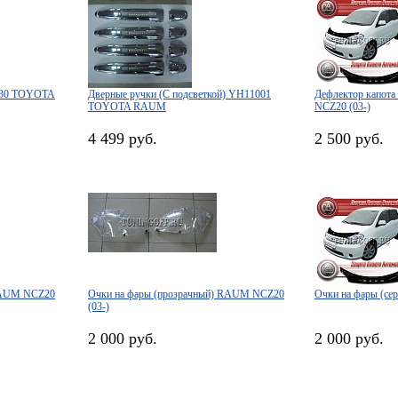
6030 TOYOTA
Дверные ручки (С подсветкой) YH11001
Дефлектор капот
TOYOTA RAUM
NCZ20 (03-)
4 499 руб.
2 500 руб.
 RAUM NCZ20
Очки на фары (прозрачный) RAUM NCZ20
Очки на фары (с
(03-)
2 000 руб.
2 000 руб.