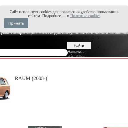
Cайт использует cookies для повышения удобства пользования
и быстро в Max'е
сайтом. Подробнее — в
Политике cookies
8
Владивосток
Принять
7
Москва
купка товара через АВИТО доставку, пишите в любой мессендж
Например:
alfa-romeo
,
RAUM (2003-)