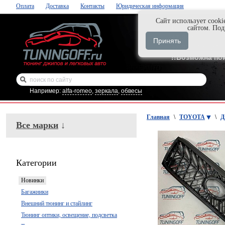
Оплата
Доставка
Контакты
Юридическая информация
Cайт использует cooki
Нажми и закаж
сайтом. По
+7-999-058-888
Принять
+7-929-495-218
!!Возможна по
Например:
alfa-romeo
,
зеркала
,
обвесы
Главная
\
TOYOTA
\
Д
Все марки
↓
Категории
Новинки
Багажники
Внешний тюнинг и стайлинг
Тюнинг оптики, освещение, подсветка