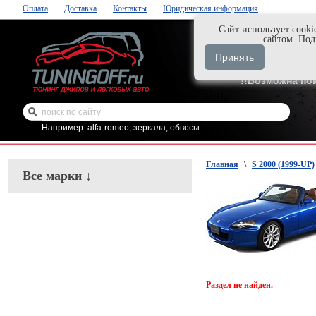
Оплата
Доставка
Контакты
Юридическая информация
Cайт использует cooki
Нажми и закаж
сайтом. По
+7-999-058-888
Принять
+7-929-495-218
!!Возможна по
Например:
alfa-romeo
,
зеркала
,
обвесы
Главная
\
S 2000 (1999-UP)
Все марки
↓
Раздел не найден.