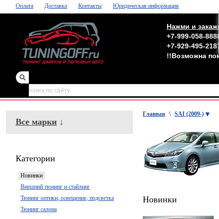
Оплата
Доставка
Контакты
Юридическая информация
Нажми и закаж
+7-999-058-888
+7-929-495-218
!!Возможна по
зеркала
,
обвесы
Главная
\
SAI (2009-)
Все марки
↓
Категории
Новинки
Внешний тюнинг и стайлинг
Тюнинг оптики, освещение, подсветка
Новинки
Тюнинг салона