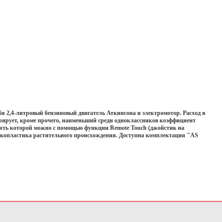
ебя 2,4-литровый бензиновый двигатель Аткинсона и электромотор. Расход в
стрирует, кроме прочего, наименьший среди одноклассников коэффициент
лять которой можно с помощью функции Remote Touch (джойстик на
з экопластика растительного происхождения. Доступна комплектация "AS