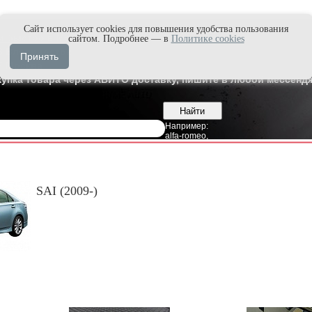
Cайт использует cookies для повышения удобства пользования
и быстро в Max'е
сайтом. Подробнее — в
Политике cookies
8
Владивосток
Принять
7
Москва
купка товара через АВИТО доставку, пишите в любой мессендж
Например:
alfa-romeo
,
SAI (2009-)