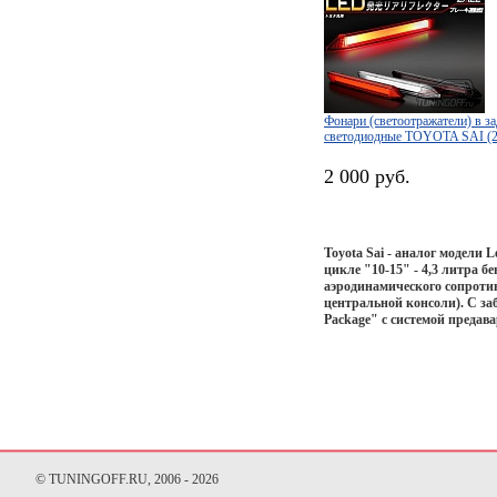
Фонари (светоотражатели) в з
светодиодные TOYOTA SAI (2
2 000 руб.
Toyota Sai - аналог модели
цикле "10-15" - 4,3 литра 
аэродинамического сопроти
центральной консоли). С за
Package" с системой предав
© TUNINGOFF.RU, 2006 - 2026