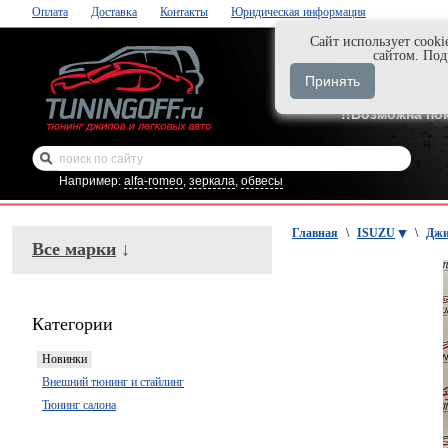
Оплата
Доставка
Контакты
Юридическая информация
Cайт использует cooki
Нажми и закаж
сайтом. По
+7-999-058-888
Принять
+7-929-495-218
!!Возможна по
Например:
alfa-romeo
,
зеркала
,
обвесы
Главная
\
ISUZU
\
Джи
Все марки
↓
Категории
Новинки
Внешний тюнинг и стайлинг
Тюнинг салона