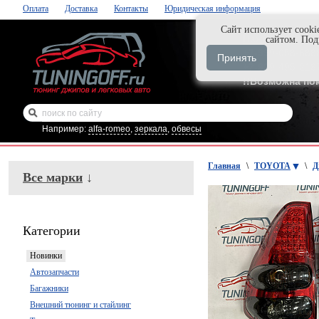
Оплата
Доставка
Контакты
Юридическая информация
Cайт использует cooki
Нажми и закаж
сайтом. По
+7-999-058-888
Принять
+7-929-495-218
!!Возможна по
Например:
alfa-romeo
,
зеркала
,
обвесы
Главная
\
TOYOTA
\
Д
Все марки
↓
Категории
Новинки
Автозапчасти
Багажники
Внешний тюнинг и стайлинг