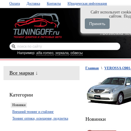
Оплата
Доставка
Контакты
Юридическая информация
Cайт использует cooki
Нажми и закаж
сайтом. По
+7-999-058-888
Принять
+7-929-495-218
!!Возможна по
Например:
alfa-romeo
,
зеркала
,
обвесы
Главная
\
VEROSSA (2001-
Все марки
↓
Категории
Новинки
Внешний тюнинг и стайлинг
Новинки
Тюнинг оптики, освещение, подсветка